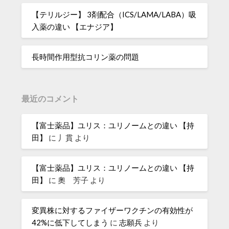
【テリルジー】 3剤配合（ICS/LAMA/LABA）吸
入薬の違い 【エナジア】
長時間作用型抗コリン薬の問題
最近のコメント
【富士薬品】ユリス：ユリノームとの違い 【持
田】
に
丿貫
より
【富士薬品】ユリス：ユリノームとの違い 【持
田】
に
奧 芳子
より
変異株に対するファイザーワクチンの有効性が
42%に低下してしまう
に
志願兵
より