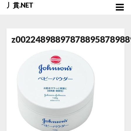
Skip
丿貫.NET
to
content
z00224898897878895878988