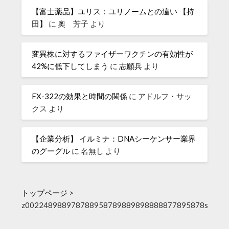
【富士薬品】ユリス：ユリノームとの違い 【持
田】
に
奧 芳子
より
変異株に対するファイザーワクチンの有効性が
42%に低下してしまう
に
志願兵
より
FX-322の効果と時間の関係
に
アドルフ・サッ
クス
より
【企業分析】 イルミナ：DNAシーケンサー業界
のグーグル
に
名無し
より
トップページ
>
z002248988978788958789889898888877895878s