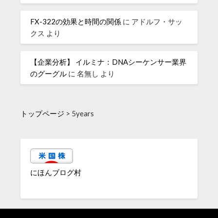
FX-322の効果と時間の関係
に
アドルフ・サッ
クス
より
【企業分析】 イルミナ：DNAシーケンサー業界
のグーグル
に
名無し
より
トップページ
>
5years
にほんブログ村