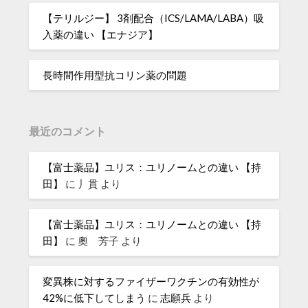
【テリルジー】 3剤配合（ICS/LAMA/LABA）吸
入薬の違い 【エナジア】
長時間作用型抗コリン薬の問題
最近のコメント
【富士薬品】ユリス：ユリノームとの違い 【持
田】
に
丿貫
より
【富士薬品】ユリス：ユリノームとの違い 【持
田】
に
奧 芳子
より
変異株に対するファイザーワクチンの有効性が
42%に低下してしまう
に
志願兵
より