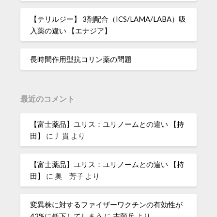
【テリルジー】 3剤配合（ICS/LAMA/LABA）吸
入薬の違い 【エナジア】
長時間作用型抗コリン薬の問題
最近のコメント
【富士薬品】ユリス：ユリノームとの違い 【持
田】
に
丿貫
より
【富士薬品】ユリス：ユリノームとの違い 【持
田】
に
奧 芳子
より
変異株に対するファイザーワクチンの有効性が
42%に低下してしまう
に
志願兵
より