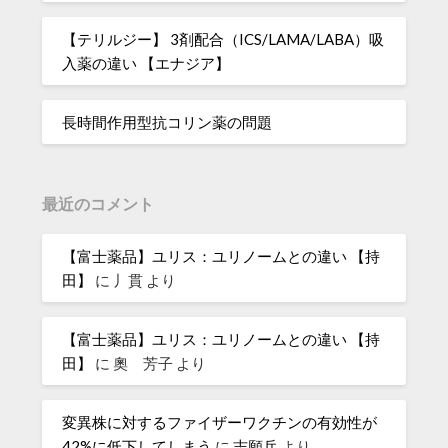
【テリルジー】 3剤配合（ICS/LAMA/LABA）吸
入薬の違い 【エナジア】
長時間作用型抗コリン薬の問題
最近のコメント
【富士薬品】ユリス：ユリノームとの違い 【持
田】
に
丿貫
より
【富士薬品】ユリス：ユリノームとの違い 【持
田】
に
奧 芳子
より
変異株に対するファイザーワクチンの有効性が
42%に低下してしまう
に
志願兵
より