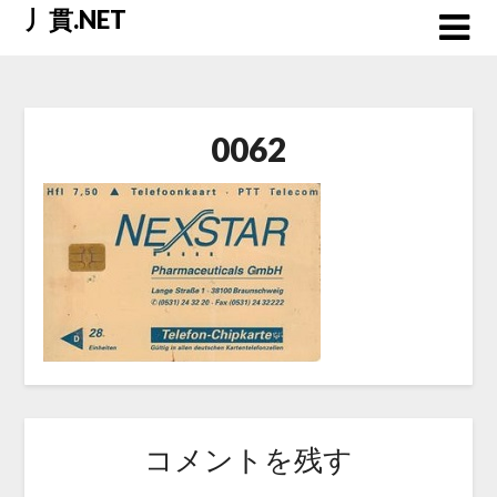
Skip
丿貫.NET
to
content
0062
コメントを残す