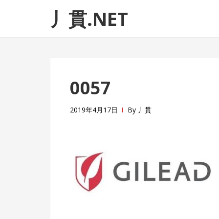
ナ
コ
丿貫.NET
ビ
ン
ゲ
テ
ー
ン
シ
ツ
ョ
へ
0057
ン
ス
へ
キ
ス
ッ
2019年4月17日
By
丿貫
キ
プ
ッ
プ