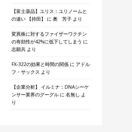
【富士薬品】ユリス：ユリノームと
の違い 【持田】
に
奧 芳子
より
変異株に対するファイザーワクチン
の有効性が42%に低下してしまう
に
志願兵
より
FX-322の効果と時間の関係
に
アドル
フ・サックス
より
【企業分析】 イルミナ：DNAシーケ
ンサー業界のグーグル
に
名無し
よ
り