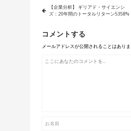
投
【企業分析】 ギリアド・サイエンシ
ズ：20年間のトータルリターン5358%
稿
ナ
コメントする
ビ
メールアドレスが公開されることはありま
ゲ
ー
シ
ョ
ン