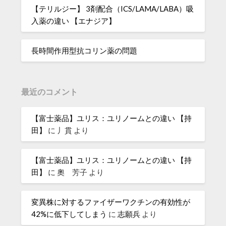
【テリルジー】 3剤配合（ICS/LAMA/LABA）吸
入薬の違い 【エナジア】
長時間作用型抗コリン薬の問題
最近のコメント
【富士薬品】ユリス：ユリノームとの違い 【持
田】
に
丿貫
より
【富士薬品】ユリス：ユリノームとの違い 【持
田】
に
奧 芳子
より
変異株に対するファイザーワクチンの有効性が
42%に低下してしまう
に
志願兵
より