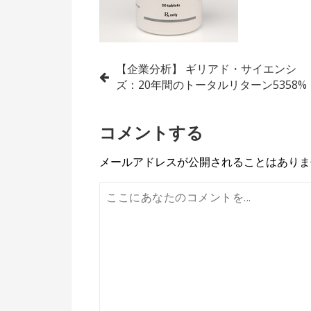
投
【企業分析】 ギリアド・サイエンシ
ズ：20年間のトータルリターン5358%
稿
ナ
コメントする
ビ
メールアドレスが公開されることはありま
ゲ
ー
シ
ョ
ン