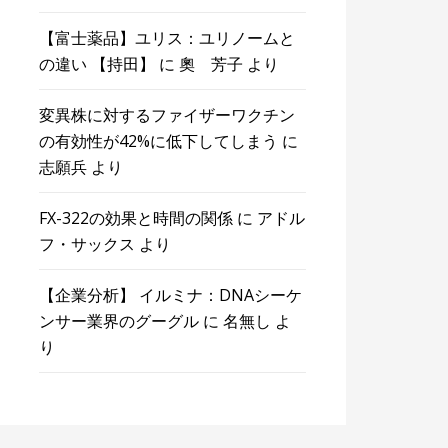
【富士薬品】ユリス：ユリノームと
の違い 【持田】
に
奧 芳子
より
変異株に対するファイザーワクチン
の有効性が42%に低下してしまう
に
志願兵
より
FX-322の効果と時間の関係
に
アドル
フ・サックス
より
【企業分析】 イルミナ：DNAシーケ
ンサー業界のグーグル
に
名無し
よ
り