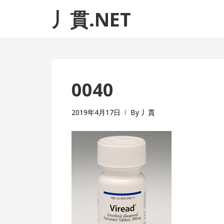
ナ
コ
丿貫.NET
ビ
ン
ゲ
テ
ー
ン
シ
ツ
ョ
へ
0040
ン
ス
へ
キ
ス
ッ
2019年4月17日
By
丿貫
キ
プ
ッ
プ