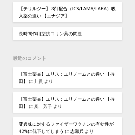
【テリルジー】 3剤配合（ICS/LAMA/LABA）吸
入薬の違い 【エナジア】
長時間作用型抗コリン薬の問題
最近のコメント
【富士薬品】ユリス：ユリノームとの違い 【持
田】
に
丿貫
より
【富士薬品】ユリス：ユリノームとの違い 【持
田】
に
奧 芳子
より
変異株に対するファイザーワクチンの有効性が
42%に低下してしまう
に
志願兵
より