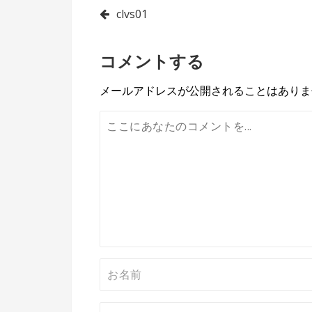
投
clvs01
稿
コメントする
ナ
ビ
メールアドレスが公開されることはありま
ゲ
ー
シ
ョ
ン