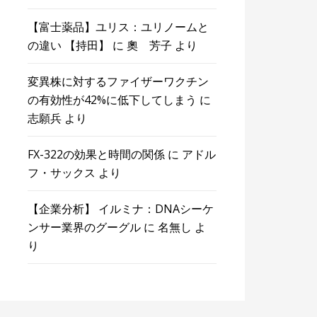
【富士薬品】ユリス：ユリノームと
の違い 【持田】
に
奧 芳子
より
変異株に対するファイザーワクチン
の有効性が42%に低下してしまう
に
志願兵
より
FX-322の効果と時間の関係
に
アドル
フ・サックス
より
【企業分析】 イルミナ：DNAシーケ
ンサー業界のグーグル
に
名無し
よ
り