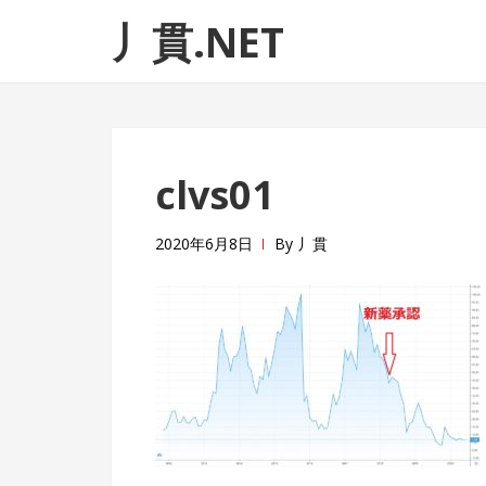
ナ
コ
丿貫.NET
ビ
ン
ゲ
テ
ー
ン
シ
ツ
ョ
へ
clvs01
ン
ス
へ
キ
ス
ッ
2020年6月8日
By
丿貫
キ
プ
ッ
プ