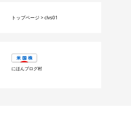
トップページ
>
clvs01
にほんブログ村