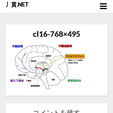
Skip
丿貫.NET
to
content
cl16-768×495
コメントを残す