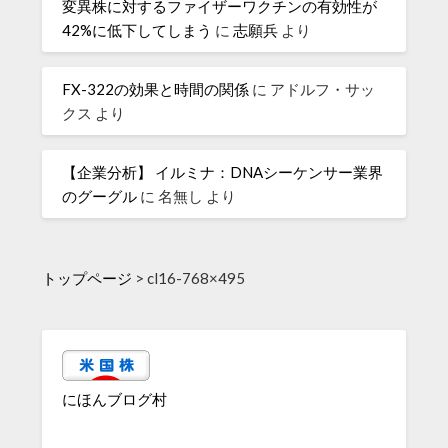
変異株に対するファイザーワクチンの有効性が
42%に低下してしまう
に
志願兵
より
FX-322の効果と時間の関係
に
アドルフ・サッ
クス
より
【企業分析】 イルミナ：DNAシーケンサー業界
のグーグル
に
名無し
より
トップページ
>
cl16-768×495
にほんブログ村