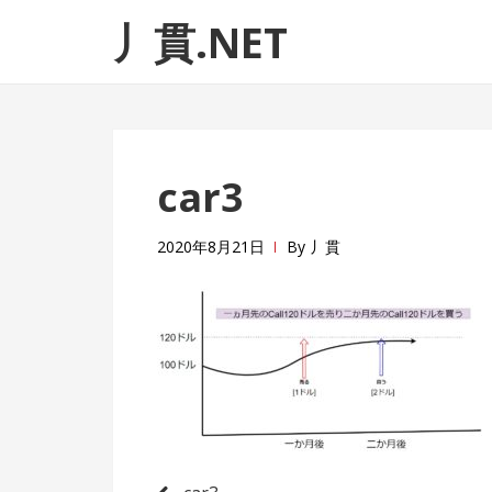
ナ
コ
丿貫.NET
ビ
ン
ゲ
テ
ー
ン
シ
ツ
ョ
へ
car3
ン
ス
へ
キ
ス
ッ
2020年8月21日
By
丿貫
キ
プ
ッ
プ