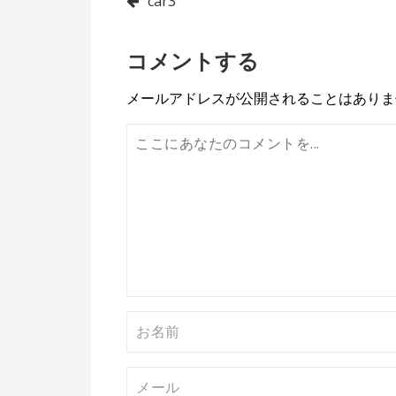
投
car3
稿
コメントする
ナ
ビ
メールアドレスが公開されることはありま
ゲ
ー
シ
ョ
ン