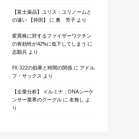
【富士薬品】ユリス：ユリノームと
の違い 【持田】
に
奧 芳子
より
変異株に対するファイザーワクチン
の有効性が42%に低下してしまう
に
志願兵
より
FX-322の効果と時間の関係
に
アドル
フ・サックス
より
【企業分析】 イルミナ：DNAシーケ
ンサー業界のグーグル
に
名無し
よ
り