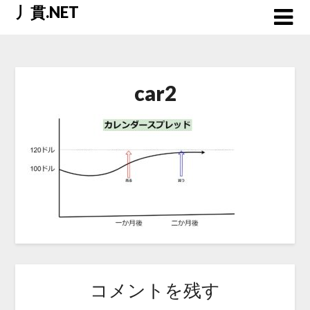
Skip
丿貫.NET
to
content
car2
コメントを残す