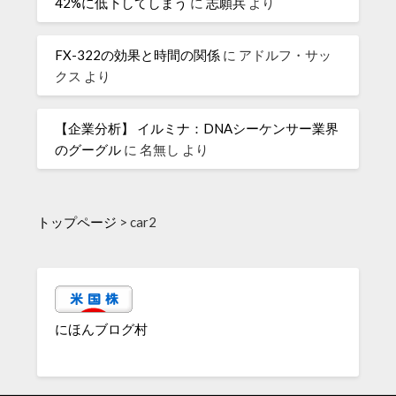
42%に低下してしまう
に
志願兵
より
FX-322の効果と時間の関係
に
アドルフ・サッ
クス
より
【企業分析】 イルミナ：DNAシーケンサー業界
のグーグル
に
名無し
より
トップページ
>
car2
にほんブログ村