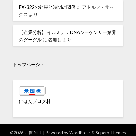
FX-322の効果と時間の関係
に
アドルフ・サッ
クス
より
【企業分析】 イルミナ：DNAシーケンサー業界
のグーグル
に
名無し
より
トップページ
>
にほんブログ村
©2026 丿貫.NET
| Powered by
WordPress
&
Superb Themes