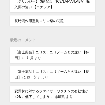
【テリルジー】 3剤配合（ICS/LAMA/LABA）吸
入薬の違い 【エナジア】
長時間作用型抗コリン薬の問題
最近のコメント
【富士薬品】ユリス：ユリノームとの違い 【持
田】
に
丿貫
より
【富士薬品】ユリス：ユリノームとの違い 【持
田】
に
奧 芳子
より
変異株に対するファイザーワクチンの有効性が
42%に低下してしまう
に
志願兵
より