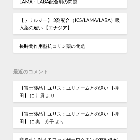
LAMA・LABA配合剤の問題
【テリルジー】 3剤配合（ICS/LAMA/LABA）吸
入薬の違い 【エナジア】
長時間作用型抗コリン薬の問題
最近のコメント
【富士薬品】ユリス：ユリノームとの違い 【持
田】
に
丿貫
より
【富士薬品】ユリス：ユリノームとの違い 【持
田】
に
奧 芳子
より
変異株に対するファイザーワクチンの有効性が