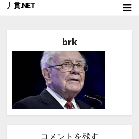
Skip
丿貫.NET
to
content
brk
コメントを残す