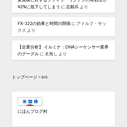
42%に低下してしまう
に
志願兵
より
FX-322の効果と時間の関係
に
アドルフ・サッ
クス
より
【企業分析】 イルミナ：DNAシーケンサー業界
のグーグル
に
名無し
より
トップページ
>
brk
にほんブログ村