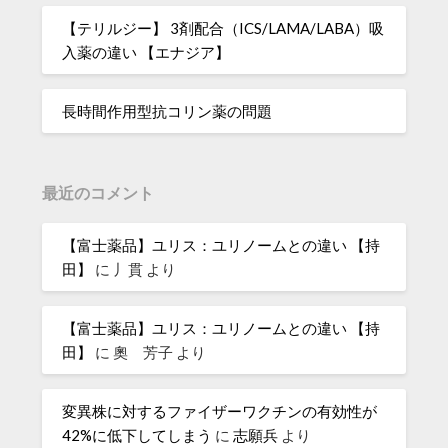
【テリルジー】 3剤配合（ICS/LAMA/LABA）吸
入薬の違い 【エナジア】
長時間作用型抗コリン薬の問題
最近のコメント
【富士薬品】ユリス：ユリノームとの違い 【持
田】
に
丿貫
より
【富士薬品】ユリス：ユリノームとの違い 【持
田】
に
奧 芳子
より
変異株に対するファイザーワクチンの有効性が
42%に低下してしまう
に
志願兵
より