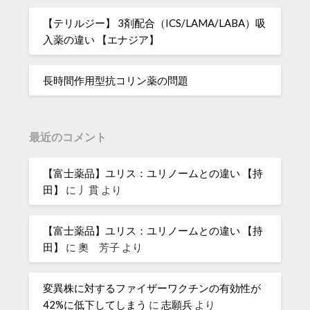
【テリルジー】 3剤配合（ICS/LAMA/LABA）吸
入薬の違い 【エナジア】
長時間作用型抗コリン薬の問題
最近のコメント
【富士薬品】ユリス：ユリノームとの違い 【持
田】
に
丿貫
より
【富士薬品】ユリス：ユリノームとの違い 【持
田】
に
奧 芳子
より
変異株に対するファイザーワクチンの有効性が
42%に低下してしまう
に
志願兵
より