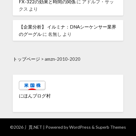
FX-322の効果と時間の関係
に
アドルフ・サッ
クス
より
【企業分析】 イルミナ：DNAシーケンサー業界
のグーグル
に
名無し
より
トップページ
>
amzn-2010-2020
にほんブログ村
©2026 丿貫.NET
| Powered by
WordPress
&
Superb Themes