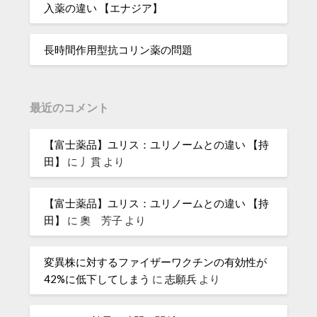
入薬の違い 【エナジア】
長時間作用型抗コリン薬の問題
最近のコメント
【富士薬品】ユリス：ユリノームとの違い 【持
田】
に
丿貫
より
【富士薬品】ユリス：ユリノームとの違い 【持
田】
に
奧 芳子
より
変異株に対するファイザーワクチンの有効性が
42%に低下してしまう
に
志願兵
より