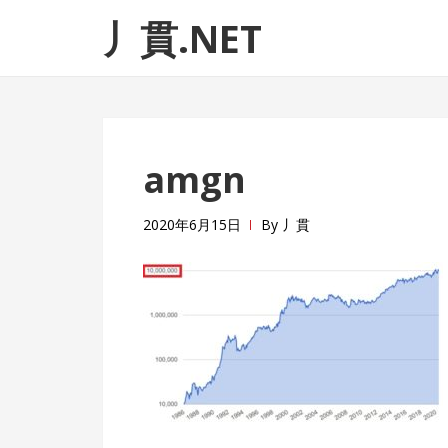
ナ
コ
丿貫.NET
ビ
ン
ゲ
テ
ー
ン
シ
ツ
ョ
へ
amgn
ン
ス
へ
キ
ス
ッ
2020年6月15日
By
丿貫
キ
プ
ッ
プ