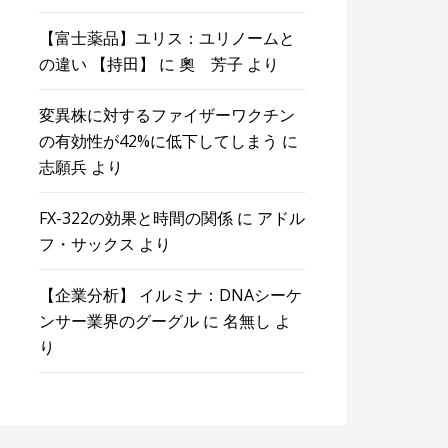
【富士薬品】ユリス：ユリノームと
の違い 【持田】
に
奧 芳子
より
変異株に対するファイザーワクチン
の有効性が42%に低下してしまう
に
志願兵
より
FX-322の効果と時間の関係
に
アドル
フ・サックス
より
【企業分析】 イルミナ：DNAシーケ
ンサー業界のグーグル
に
名無し
よ
り