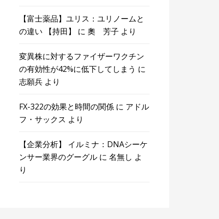
【富士薬品】ユリス：ユリノームと
の違い 【持田】
に
奧 芳子
より
変異株に対するファイザーワクチン
の有効性が42%に低下してしまう
に
志願兵
より
FX-322の効果と時間の関係
に
アドル
フ・サックス
より
【企業分析】 イルミナ：DNAシーケ
ンサー業界のグーグル
に
名無し
よ
り