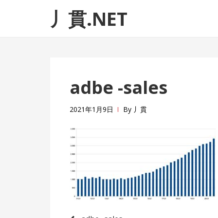
ナ
コ
丿貫.NET
ビ
ン
ゲ
テ
ー
ン
シ
ツ
ョ
へ
adbe -sales
ン
ス
へ
キ
ス
ッ
2021年1月9日
By
丿貫
キ
プ
ッ
プ