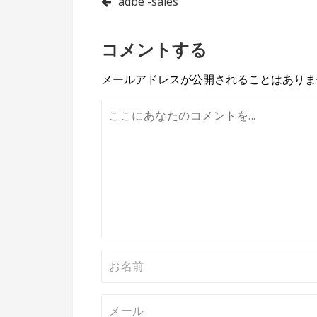
投
adbe -sales
稿
コメントする
ナ
ビ
メールアドレスが公開されることはありま
ゲ
ー
シ
ョ
ン