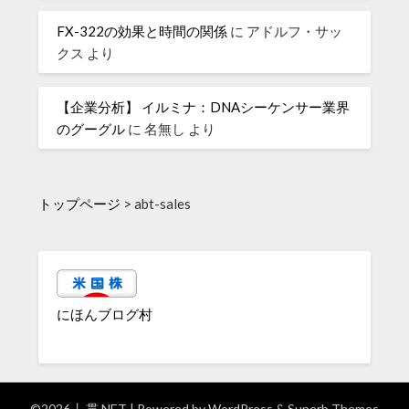
FX-322の効果と時間の関係
に
アドルフ・サッ
クス
より
【企業分析】 イルミナ：DNAシーケンサー業界
のグーグル
に
名無し
より
トップページ
>
abt-sales
にほんブログ村
©2026 丿貫.NET
| Powered by
WordPress
&
Superb Themes