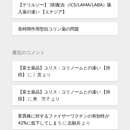
【テリルジー】 3剤配合（ICS/LAMA/LABA）吸
入薬の違い 【エナジア】
長時間作用型抗コリン薬の問題
最近のコメント
【富士薬品】ユリス：ユリノームとの違い 【持
田】
に
丿貫
より
【富士薬品】ユリス：ユリノームとの違い 【持
田】
に
奧 芳子
より
変異株に対するファイザーワクチンの有効性が
42%に低下してしまう
に
志願兵
より