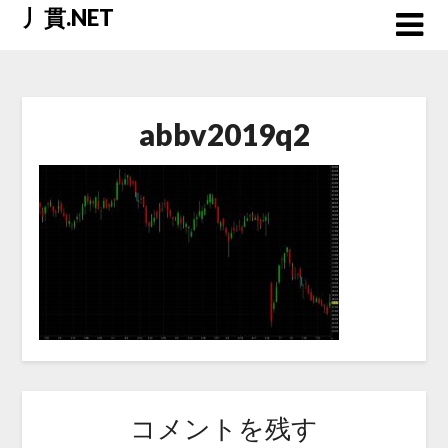
Skip
丿貫.NET
to
content
abbv2019q2
コメントを残す