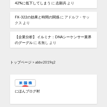
42%に低下してしまう
に
志願兵
より
FX-322の効果と時間の関係
に
アドルフ・サッ
クス
より
【企業分析】 イルミナ：DNAシーケンサー業界
のグーグル
に
名無し
より
トップページ
>
abbv2019q2
にほんブログ村