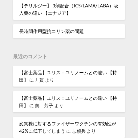
【テリルジー】 3剤配合（ICS/LAMA/LABA）吸
入薬の違い 【エナジア】
長時間作用型抗コリン薬の問題
最近のコメント
【富士薬品】ユリス：ユリノームとの違い 【持
田】
に
丿貫
より
【富士薬品】ユリス：ユリノームとの違い 【持
田】
に
奧 芳子
より
変異株に対するファイザーワクチンの有効性が
42%に低下してしまう
に
志願兵
より