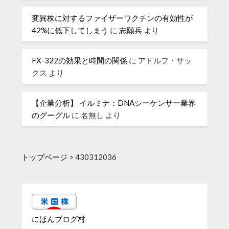
変異株に対するファイザーワクチンの有効性が
42%に低下してしまう
に
志願兵
より
FX-322の効果と時間の関係
に
アドルフ・サッ
クス
より
【企業分析】 イルミナ：DNAシーケンサー業界
のグーグル
に
名無し
より
トップページ
>
430312036
にほんブログ村