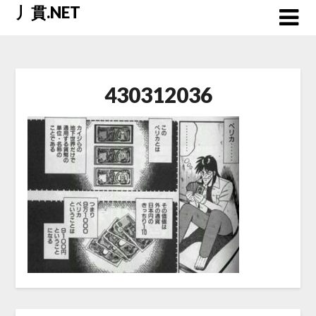
Skip
丿貫.NET
to
content
430312036