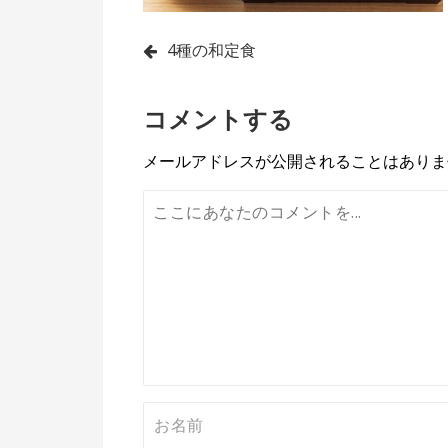
投
4種の和定食
稿
コメントする
ナ
ビ
メールアドレスが公開されることはありま
ゲ
ー
シ
ョ
ン