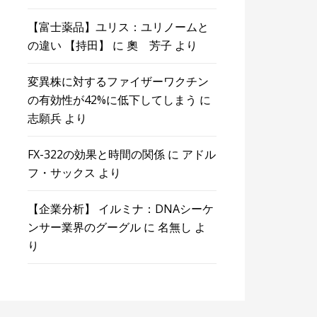
【富士薬品】ユリス：ユリノームと
の違い 【持田】
に
奧 芳子
より
変異株に対するファイザーワクチン
の有効性が42%に低下してしまう
に
志願兵
より
FX-322の効果と時間の関係
に
アドル
フ・サックス
より
【企業分析】 イルミナ：DNAシーケ
ンサー業界のグーグル
に
名無し
よ
り