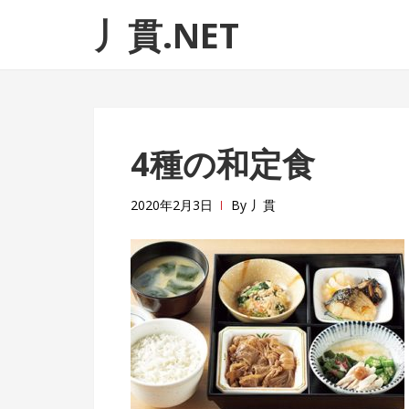
ナ
コ
丿貫.NET
ビ
ン
ゲ
テ
ー
ン
シ
ツ
ョ
へ
4種の和定食
ン
ス
へ
キ
ス
ッ
2020年2月3日
By
丿貫
キ
プ
ッ
プ