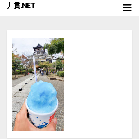
Skip
丿貫.NET
to
content