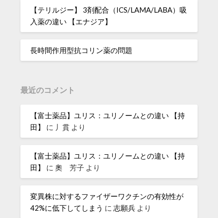
【テリルジー】 3剤配合（ICS/LAMA/LABA）吸
入薬の違い 【エナジア】
長時間作用型抗コリン薬の問題
最近のコメント
【富士薬品】ユリス：ユリノームとの違い 【持
田】
に
丿貫
より
【富士薬品】ユリス：ユリノームとの違い 【持
田】
に
奧 芳子
より
変異株に対するファイザーワクチンの有効性が
42%に低下してしまう
に
志願兵
より