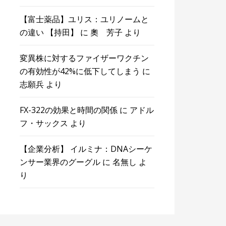
【富士薬品】ユリス：ユリノームと
の違い 【持田】
に
奧 芳子
より
変異株に対するファイザーワクチン
の有効性が42%に低下してしまう
に
志願兵
より
FX-322の効果と時間の関係
に
アドル
フ・サックス
より
【企業分析】 イルミナ：DNAシーケ
ンサー業界のグーグル
に
名無し
よ
り