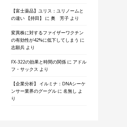
【富士薬品】ユリス：ユリノームと
の違い 【持田】
に
奧 芳子
より
変異株に対するファイザーワクチン
の有効性が42%に低下してしまう
に
志願兵
より
FX-322の効果と時間の関係
に
アドル
フ・サックス
より
【企業分析】 イルミナ：DNAシーケ
ンサー業界のグーグル
に
名無し
よ
り