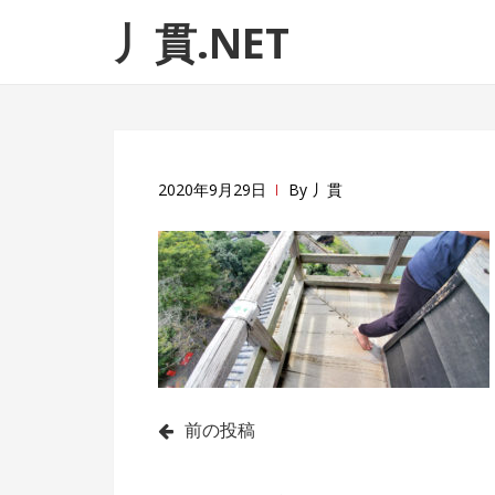
ナ
コ
丿貫.NET
ビ
ン
ゲ
テ
ー
ン
シ
ツ
ョ
へ
ン
ス
2020年9月29日
By
丿貫
へ
キ
ス
ッ
キ
プ
ッ
プ
投
前の投稿
稿