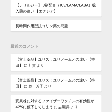
【テリルジー】 3剤配合（ICS/LAMA/LABA）吸
入薬の違い 【エナジア】
長時間作用型抗コリン薬の問題
最近のコメント
【富士薬品】ユリス：ユリノームとの違い 【持
田】
に
丿貫
より
【富士薬品】ユリス：ユリノームとの違い 【持
田】
に
奧 芳子
より
変異株に対するファイザーワクチンの有効性が
42%に低下してしまう
に
志願兵
より