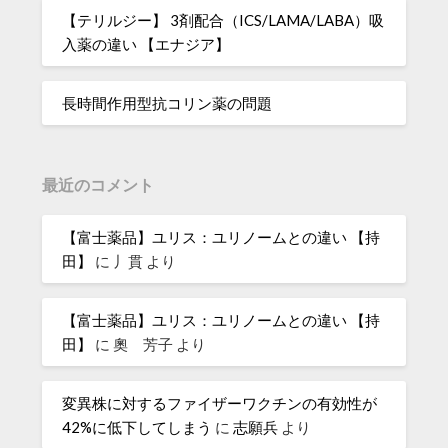
【テリルジー】 3剤配合（ICS/LAMA/LABA）吸
入薬の違い 【エナジア】
長時間作用型抗コリン薬の問題
最近のコメント
【富士薬品】ユリス：ユリノームとの違い 【持
田】
に
丿貫
より
【富士薬品】ユリス：ユリノームとの違い 【持
田】
に
奧 芳子
より
変異株に対するファイザーワクチンの有効性が
42%に低下してしまう
に
志願兵
より