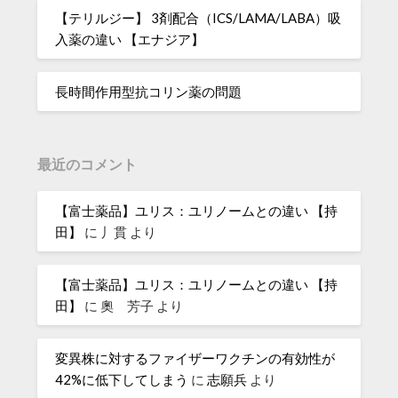
【テリルジー】 3剤配合（ICS/LAMA/LABA）吸
入薬の違い 【エナジア】
長時間作用型抗コリン薬の問題
最近のコメント
【富士薬品】ユリス：ユリノームとの違い 【持
田】
に
丿貫
より
【富士薬品】ユリス：ユリノームとの違い 【持
田】
に
奧 芳子
より
変異株に対するファイザーワクチンの有効性が
42%に低下してしまう
に
志願兵
より