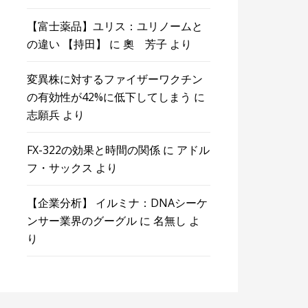
【富士薬品】ユリス：ユリノームと
の違い 【持田】
に
奧 芳子
より
変異株に対するファイザーワクチン
の有効性が42%に低下してしまう
に
志願兵
より
FX-322の効果と時間の関係
に
アドル
フ・サックス
より
【企業分析】 イルミナ：DNAシーケ
ンサー業界のグーグル
に
名無し
よ
り