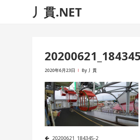
ナ
コ
丿貫.NET
ビ
ン
ゲ
テ
ー
ン
シ
ツ
ョ
へ
20200621_184345
ン
ス
へ
キ
ス
ッ
2020年6月23日
By
丿貫
キ
プ
ッ
プ
20200621_184345-2