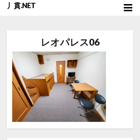
Skip
丿貫.NET
to
content
レオパレス06