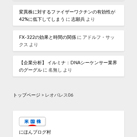
変異株に対するファイザーワクチンの有効性が
42%に低下してしまう
に
志願兵
より
FX-322の効果と時間の関係
に
アドルフ・サッ
クス
より
【企業分析】 イルミナ：DNAシーケンサー業界
のグーグル
に
名無し
より
トップページ
>
レオパレス06
にほんブログ村