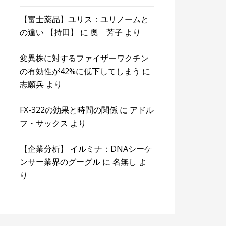
【富士薬品】ユリス：ユリノームと
の違い 【持田】
に
奧 芳子
より
変異株に対するファイザーワクチン
の有効性が42%に低下してしまう
に
志願兵
より
FX-322の効果と時間の関係
に
アドル
フ・サックス
より
【企業分析】 イルミナ：DNAシーケ
ンサー業界のグーグル
に
名無し
よ
り