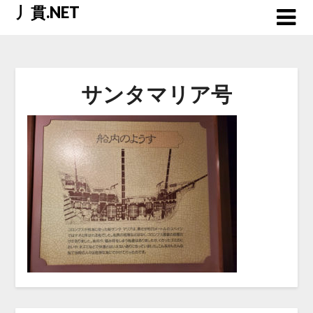
Skip
丿貫.NET
to
content
サンタマリア号