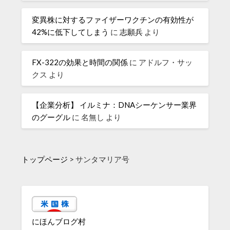
変異株に対するファイザーワクチンの有効性が
42%に低下してしまう
に
志願兵
より
FX-322の効果と時間の関係
に
アドルフ・サッ
クス
より
【企業分析】 イルミナ：DNAシーケンサー業界
のグーグル
に
名無し
より
トップページ
>
サンタマリア号
にほんブログ村