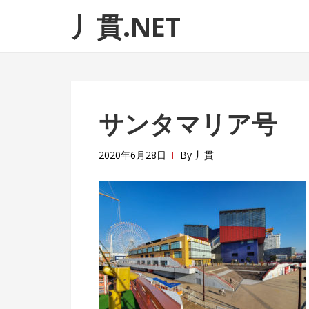
ナ
コ
丿貫.NET
ビ
ン
ゲ
テ
ー
ン
シ
ツ
ョ
へ
サンタマリア号
ン
ス
へ
キ
ス
ッ
2020年6月28日
By
丿貫
キ
プ
ッ
プ