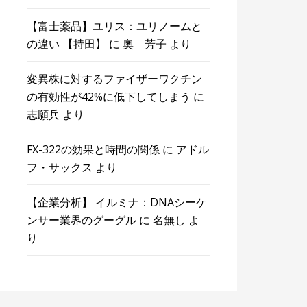
【富士薬品】ユリス：ユリノームと
の違い 【持田】
に
奧 芳子
より
変異株に対するファイザーワクチン
の有効性が42%に低下してしまう
に
志願兵
より
FX-322の効果と時間の関係
に
アドル
フ・サックス
より
【企業分析】 イルミナ：DNAシーケ
ンサー業界のグーグル
に
名無し
よ
り