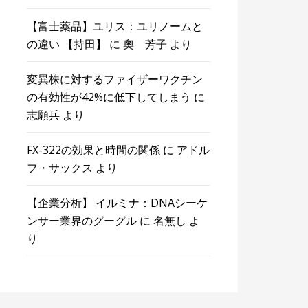
【富士薬品】ユリス：ユリノームと
の違い 【持田】
に
奧 芳子
より
変異株に対するファイザーワクチン
の有効性が42%に低下してしまう
に
志願兵
より
FX-322の効果と時間の関係
に
アドル
フ・サックス
より
【企業分析】 イルミナ：DNAシーケ
ンサー業界のグーグル
に
名無し
よ
り