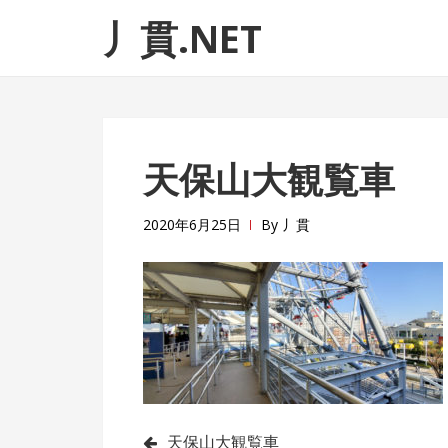
ナ
コ
丿貫.NET
ビ
ン
ゲ
テ
ー
ン
シ
ツ
ョ
へ
天保山大観覧車
ン
ス
へ
キ
ス
ッ
2020年6月25日
By
丿貫
キ
プ
ッ
プ
天保山大観覧車