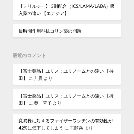
【テリルジー】 3剤配合（ICS/LAMA/LABA）吸
入薬の違い 【エナジア】
長時間作用型抗コリン薬の問題
最近のコメント
【富士薬品】ユリス：ユリノームとの違い 【持
田】
に
丿貫
より
【富士薬品】ユリス：ユリノームとの違い 【持
田】
に
奧 芳子
より
変異株に対するファイザーワクチンの有効性が
42%に低下してしまう
に
志願兵
より