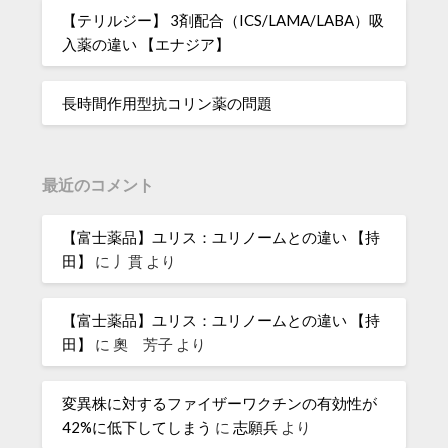
【テリルジー】 3剤配合（ICS/LAMA/LABA）吸
入薬の違い 【エナジア】
長時間作用型抗コリン薬の問題
最近のコメント
【富士薬品】ユリス：ユリノームとの違い 【持
田】
に
丿貫
より
【富士薬品】ユリス：ユリノームとの違い 【持
田】
に
奧 芳子
より
変異株に対するファイザーワクチンの有効性が
42%に低下してしまう
に
志願兵
より