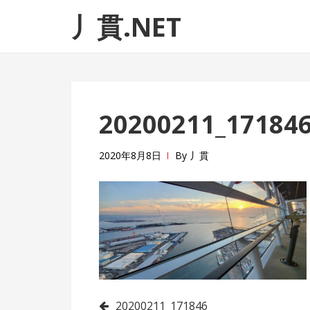
ナ
コ
丿貫.NET
ビ
ン
ゲ
テ
ー
ン
シ
ツ
ョ
へ
20200211_17184
ン
ス
へ
キ
ス
ッ
2020年8月8日
By
丿貫
キ
プ
ッ
プ
20200211_171846