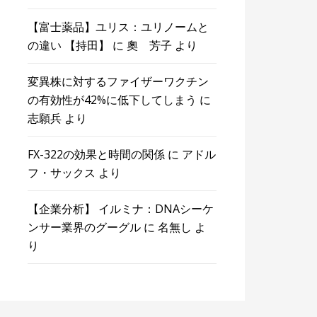
【富士薬品】ユリス：ユリノームと
の違い 【持田】
に
奧 芳子
より
変異株に対するファイザーワクチン
の有効性が42%に低下してしまう
に
志願兵
より
FX-322の効果と時間の関係
に
アドル
フ・サックス
より
【企業分析】 イルミナ：DNAシーケ
ンサー業界のグーグル
に
名無し
よ
り