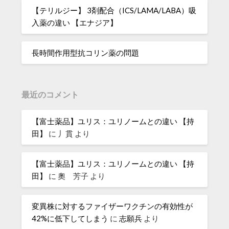
【テリルジー】 3剤配合（ICS/LAMA/LABA）吸
入薬の違い 【エナジア】
長時間作用型抗コリン薬の問題
最近のコメント
【富士薬品】ユリス：ユリノームとの違い 【持
田】
に
丿貫
より
【富士薬品】ユリス：ユリノームとの違い 【持
田】
に
奧 芳子
より
変異株に対するファイザーワクチンの有効性が
42%に低下してしまう
に
志願兵
より