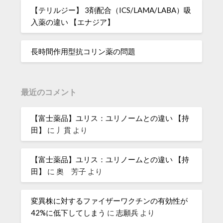
【テリルジー】 3剤配合（ICS/LAMA/LABA）吸
入薬の違い 【エナジア】
長時間作用型抗コリン薬の問題
最近のコメント
【富士薬品】ユリス：ユリノームとの違い 【持
田】
に
丿貫
より
【富士薬品】ユリス：ユリノームとの違い 【持
田】
に
奧 芳子
より
変異株に対するファイザーワクチンの有効性が
42%に低下してしまう
に
志願兵
より