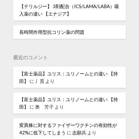
【テリルジー】 3剤配合（ICS/LAMA/LABA）吸
入薬の違い 【エナジア】
長時間作用型抗コリン薬の問題
最近のコメント
【富士薬品】ユリス：ユリノームとの違い 【持
田】
に
丿貫
より
【富士薬品】ユリス：ユリノームとの違い 【持
田】
に
奧 芳子
より
変異株に対するファイザーワクチンの有効性が
42%に低下してしまう
に
志願兵
より