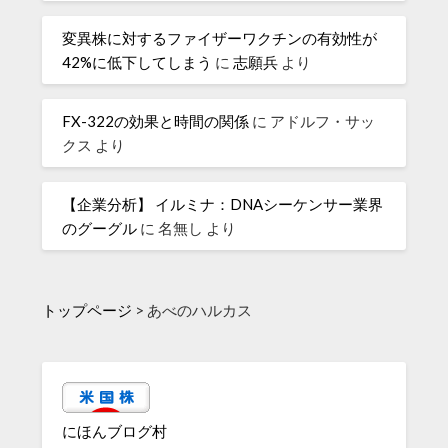
変異株に対するファイザーワクチンの有効性が
42%に低下してしまう
に
志願兵
より
FX-322の効果と時間の関係
に
アドルフ・サッ
クス
より
【企業分析】 イルミナ：DNAシーケンサー業界
のグーグル
に
名無し
より
トップページ
>
あべのハルカス
にほんブログ村