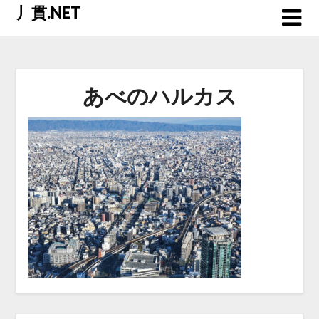
Skip
丿貫.NET
to
content
あべのハルカス