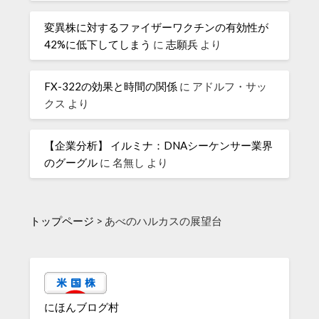
変異株に対するファイザーワクチンの有効性が
42%に低下してしまう
に
志願兵
より
FX-322の効果と時間の関係
に
アドルフ・サッ
クス
より
【企業分析】 イルミナ：DNAシーケンサー業界
のグーグル
に
名無し
より
トップページ
>
あべのハルカスの展望台
にほんブログ村