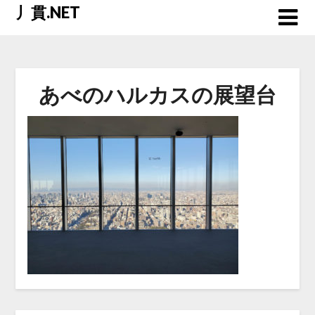
Skip
丿貫.NET
to
content
あべのハルカスの展望台