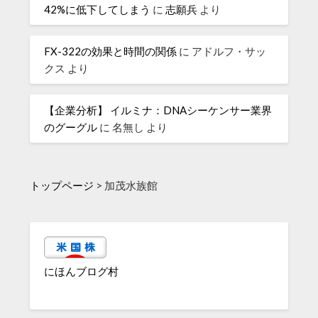
42%に低下してしまう
に
志願兵
より
FX-322の効果と時間の関係
に
アドルフ・サッ
クス
より
【企業分析】 イルミナ：DNAシーケンサー業界
のグーグル
に
名無し
より
トップページ
>
加茂水族館
にほんブログ村