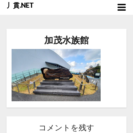
Skip
丿貫.NET
to
content
加茂水族館
コメントを残す