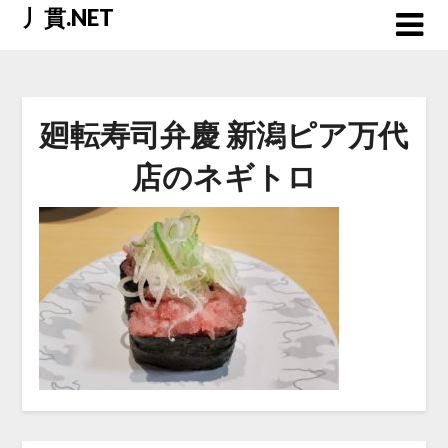
Skip
丿貫.NET
to
content
廻転寿司弁慶 新潟ピア万代
店のネギトロ