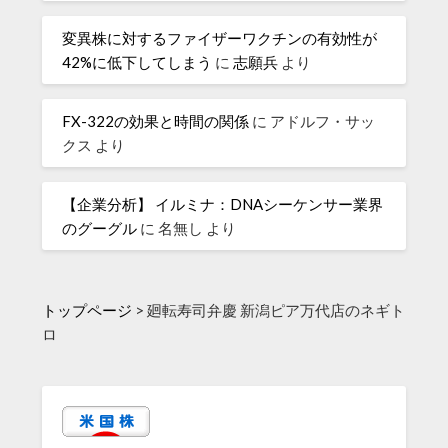
変異株に対するファイザーワクチンの有効性が
42%に低下してしまう
に
志願兵
より
FX-322の効果と時間の関係
に
アドルフ・サッ
クス
より
【企業分析】 イルミナ：DNAシーケンサー業界
のグーグル
に
名無し
より
トップページ
>
廻転寿司弁慶 新潟ピア万代店のネギト
ロ