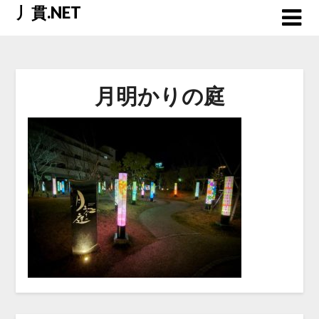
Skip
丿貫.NET
to
content
月明かりの庭