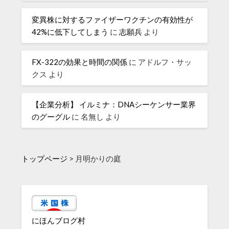
変異株に対するファイザーワクチンの有効性が
42%に低下してしまう
に
志願兵
より
FX-322の効果と時間の関係
に
アドルフ・サッ
クス
より
【企業分析】 イルミナ：DNAシーケンサー業界
のグーグル
に
名無し
より
トップページ
>
月明かりの庭
にほんブログ村