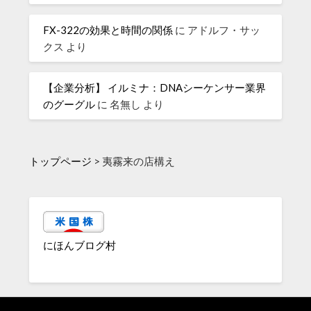
FX-322の効果と時間の関係
に
アドルフ・サッ
クス
より
【企業分析】 イルミナ：DNAシーケンサー業界
のグーグル
に
名無し
より
トップページ
>
夷霧来の店構え
にほんブログ村