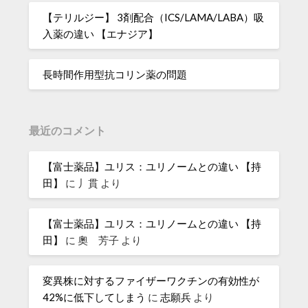
【テリルジー】 3剤配合（ICS/LAMA/LABA）吸
入薬の違い 【エナジア】
長時間作用型抗コリン薬の問題
最近のコメント
【富士薬品】ユリス：ユリノームとの違い 【持
田】
に
丿貫
より
【富士薬品】ユリス：ユリノームとの違い 【持
田】
に
奧 芳子
より
変異株に対するファイザーワクチンの有効性が
42%に低下してしまう
に
志願兵
より